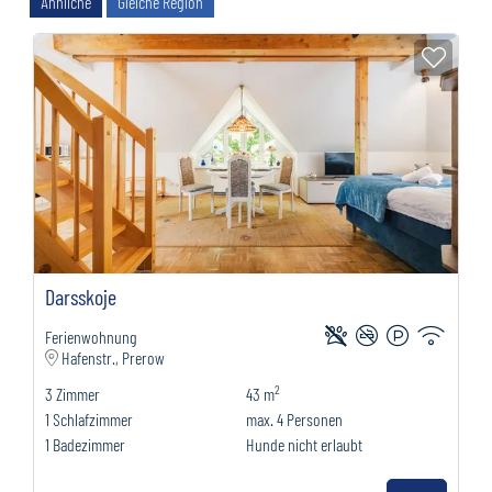
Ähnliche
Gleiche Region
Zur M
Darsskoje
Ferienwohnung
Hafenstr., Prerow
2
3
Zimmer
43 m
1
Schlafzimmer
max.
4
Personen
1
Badezimmer
Hunde nicht erlaubt