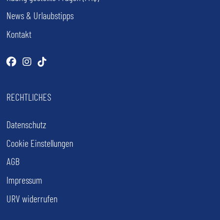
News & Urlaubstipps
Kontakt
Facebook
(öffnet im neuen Tab)
Instagram
(öffnet im neuen Tab)
Tiktok
(öffnet im neuen Tab)
RECHTLICHES
Datenschutz
Cookie Einstellungen
AGB
Impressum
URV widerrufen