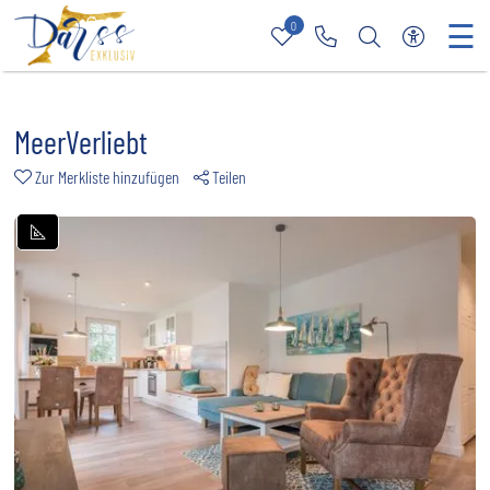
☰
0
Merkliste
Rufen Sie uns an
Nach bestimmt
Zur barri
MeerVerliebt
Zur Merkliste hinzufügen
Teilen