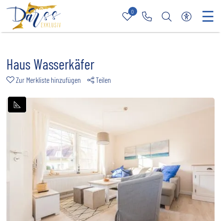
☰
0
Merkliste
Rufen Sie uns an
Nach bestimmt
Zur barri
Haus Wasserkäfer
Zur Merkliste hinzufügen
Teilen