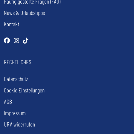
Häufig gestellte Fragen (FAQ)
News & Urlaubstipps
Kontakt
Facebook
(öffnet im neuen Tab)
Instagram
(öffnet im neuen Tab)
Tiktok
(öffnet im neuen Tab)
RECHTLICHES
Datenschutz
Cookie Einstellungen
AGB
Impressum
URV widerrufen