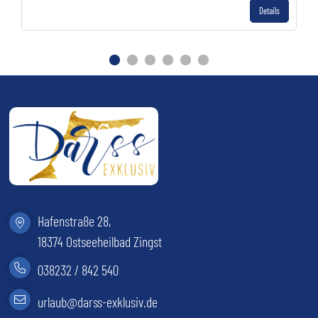
Details
Gehe zu Slide 1
Gehe zu Slide 2
Gehe zu Slide 3
Gehe zu Slide 4
Gehe zu Slide 5
Gehe zu Slide 6
Hafenstraße 28,
18374 Ostseeheilbad Zingst
038232 / 842 540
(öffnet im neuen Tab)
urlaub@darss-exklusiv.de