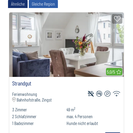
Ähnliche
Gleiche Region
Zur M
Bewer
5.0/5
Strandgut
Ferienwohnung
Bahnhofstraße, Zingst
2
3
Zimmer
49 m
2
Schlafzimmer
max.
4
Personen
1
Badezimmer
Hunde nicht erlaubt