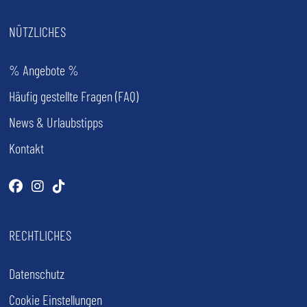
NÜTZLICHES
% Angebote %
Häufig gestellte Fragen (FAQ)
News & Urlaubstipps
Kontakt
Facebook
(öffnet im neuen Tab)
Instagram
(öffnet im neuen Tab)
Tiktok
(öffnet im neuen Tab)
RECHTLICHES
Datenschutz
Cookie Einstellungen