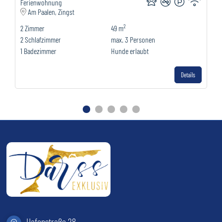
Ferienwohnung
Am Paalen, Zingst
2
2
Zimmer
49 m
2
Schlafzimmer
max.
3
Personen
1
Badezimmer
Hunde erlaubt
Details
Gehe zu Slide 1
Gehe zu Slide 2
Gehe zu Slide 3
Gehe zu Slide 4
Gehe zu Slide 5
Hafenstraße 28,