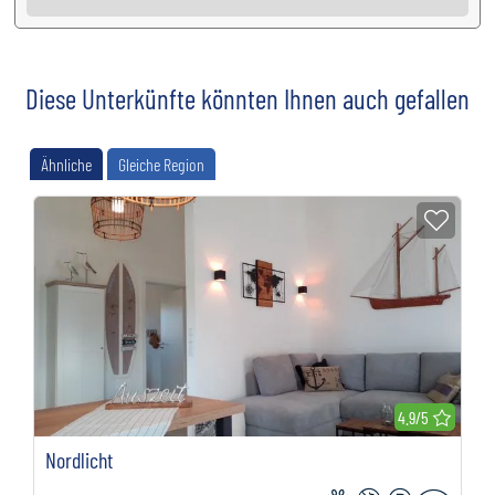
Diese Unterkünfte könnten Ihnen auch gefallen
Ähnliche
Gleiche Region
Zur M
Bewer
4.9/5
Nordlicht