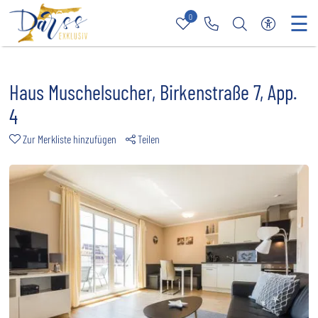
☰
0
Merkliste
Rufen Sie uns an
Nach bestimmt
Zur barri
Haus Muschelsucher, Birkenstraße 7, App.
4
Zur Merkliste hinzufügen
Teilen