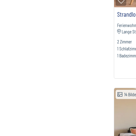
Zur M
Strandl
Ferienwoh
Lange St
2
Zimmer
1
Schlafzi
1
Badezimm
14
Bild