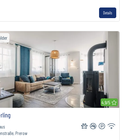
Details
ilder
r Merkliste hinzufügen
4.9/5
rling
aus
enstraße, Prerow