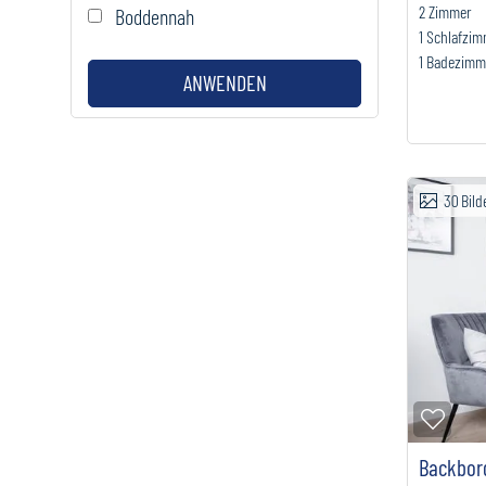
2
Zimmer
Boddennah
1
Schlafzi
1
Badezimm
ANWENDEN
30
Bild
Zur M
Backbor