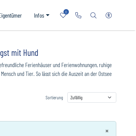
0
Merkliste
Rufen Sie uns an
Nach bestimmter U
Zur barriere
Eigentümer
Infos
gst mit Hund
defreundliche Ferienhäuser und Ferienwohnungen, ruhige
Mensch und Tier. So lässt sich die Auszeit an der Ostsee
Sortierung
Sortierung
×