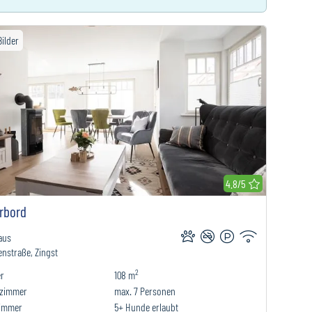
Bilder
r Merkliste hinzufügen
4.8/5
rbord
aus
nstraße, Zingst
2
r
108 m
fzimmer
max.
7
Personen
immer
5+
Hunde erlaubt