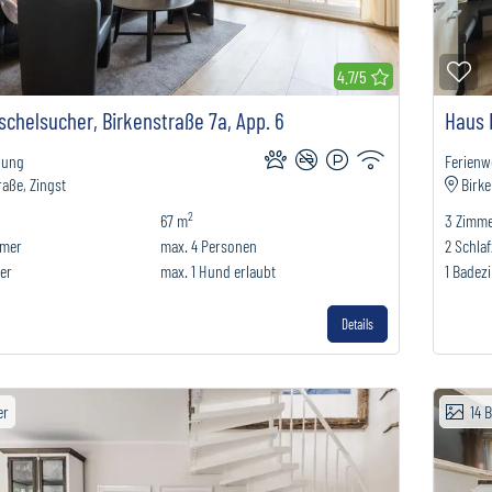
erkliste hinzufügen
Zu
4.7/5
chelsucher, Birkenstraße 7a, App. 6
Haus 
nung
Ferien
raße, Zingst
Birke
2
67 m
3
Zimm
mmer
max.
4
Personen
2
Schla
er
max.
1
Hund erlaubt
1
Badez
Details
er
14
B