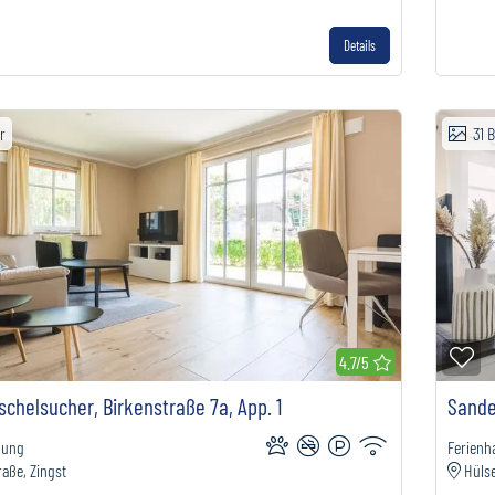
Details
er
31
B
erkliste hinzufügen
Zu
4.7/5
chelsucher, Birkenstraße 7a, App. 1
Sande
nung
Ferienh
raße, Zingst
Hüls