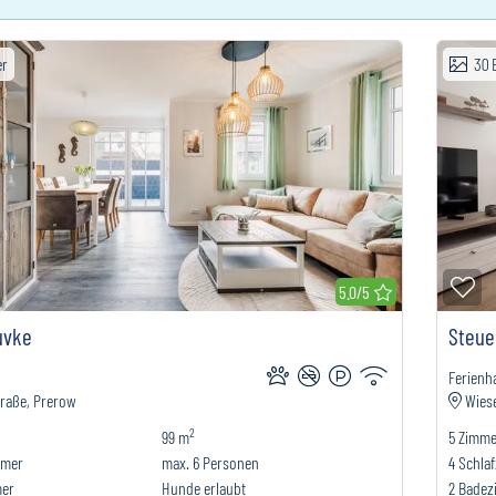
er
30
erkliste hinzufügen
Zu
5.0/5
uvke
Steue
Ferienh
raße, Prerow
Wiese
2
99 m
5
Zimme
mmer
max.
6
Personen
4
Schla
mer
Hunde erlaubt
2
Badez