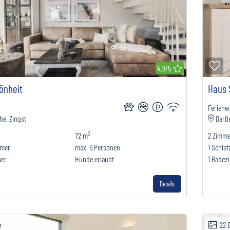
erkliste hinzufügen
Zu
4.9/5
önheit
Haus 
Ferien
he, Zingst
Darße
2
72 m
2
Zimme
mmer
max.
6
Personen
1
Schla
mer
Hunde erlaubt
1
Badez
Details
r
22