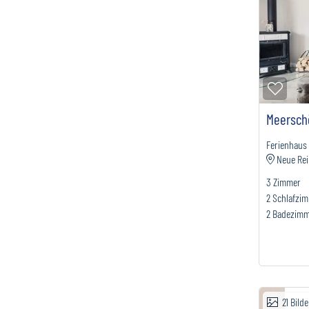
Zur M
Meersch
Ferienhaus
Neue Rei
3
Zimmer
2
Schlafzi
2
Badezim
21
Bilde