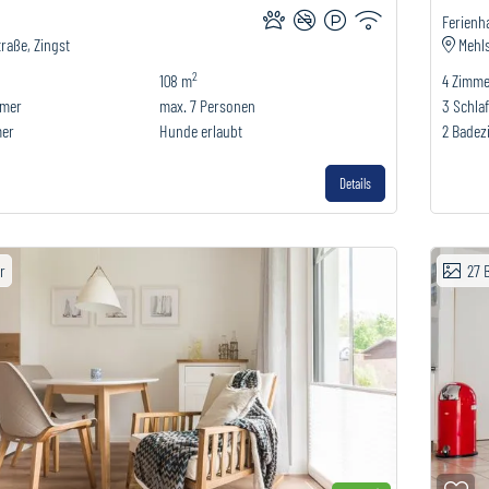
Ferienh
raße, Zingst
Mehl
2
108 m
4
Zimme
mmer
max.
7
Personen
3
Schla
mer
Hunde erlaubt
2
Badez
Details
er
27