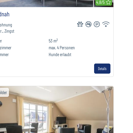
r Merkliste hinzufügen
4.8/5
dnah
wohnung
r., Zingst
2
er
53 m
fzimmer
max.
4
Personen
immer
Hunde erlaubt
Details
ilder