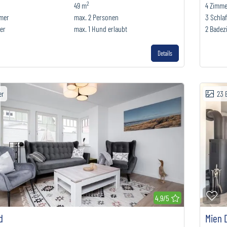
2
49 m
4
Zimme
mmer
max.
2
Personen
3
Schla
er
max.
1
Hund erlaubt
2
Badez
Details
er
23
erkliste hinzufügen
Zu
4.9/5
d
Mien 