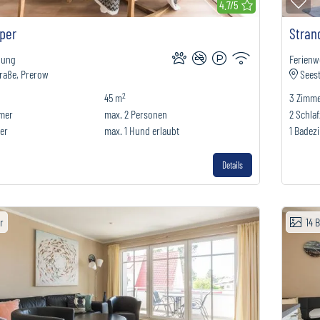
erkliste hinzufügen
Zu
4.7/5
oper
Stran
nung
Ferien
raße, Prerow
Seest
2
45 m
3
Zimm
mmer
max.
2
Personen
2
Schla
er
max.
1
Hund erlaubt
1
Badez
Details
er
14
B