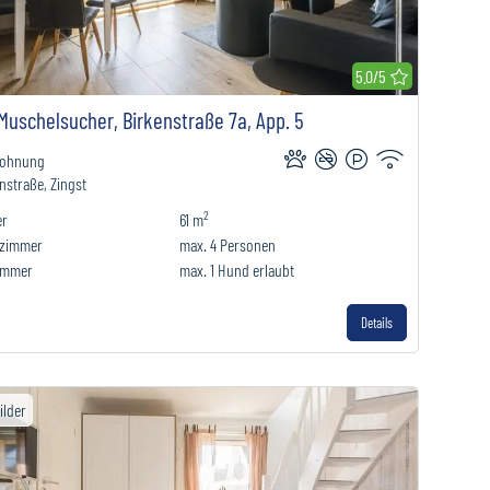
r Merkliste hinzufügen
5.0/5
Muschelsucher, Birkenstraße 7a, App. 5
wohnung
nstraße, Zingst
2
er
61 m
fzimmer
max.
4
Personen
immer
max.
1
Hund erlaubt
Details
ilder