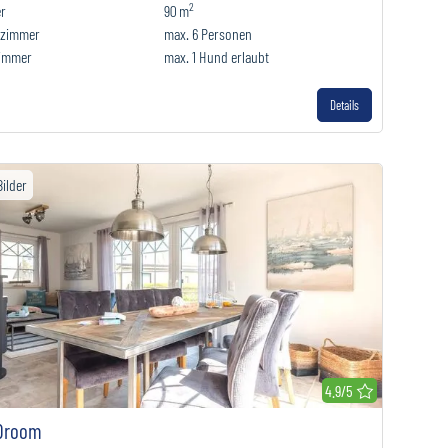
2
r
90 m
fzimmer
max.
6
Personen
immer
max.
1
Hund erlaubt
Details
Bilder
r Merkliste hinzufügen
4.9/5
Droom