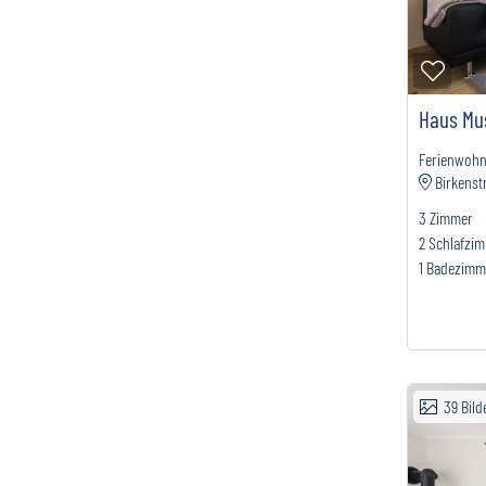
Zur M
Haus Mus
Ferienwoh
Birkenst
3
Zimmer
2
Schlafzi
1
Badezimm
39
Bild