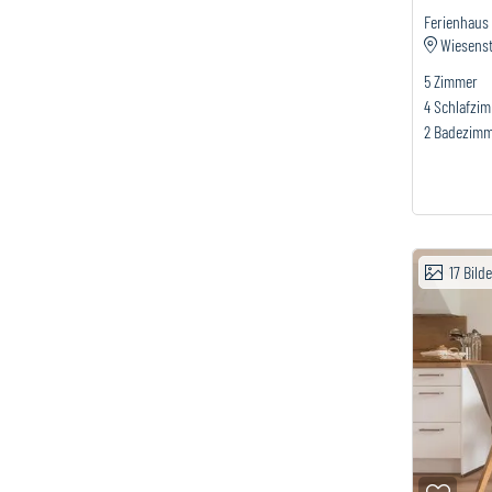
Ferienhaus
Wiesenst
5
Zimmer
4
Schlafzi
2
Badezim
17
Bild