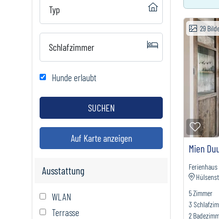
Typ
29
Bild
Schlafzimmer
Hunde erlaubt
SUCHEN
Zur M
Auf Karte anzeigen
Mien Du
Ferienhaus
Ausstattung
Hülsenst
5
Zimmer
WLAN
3
Schlafzi
Terrasse
2
Badezim