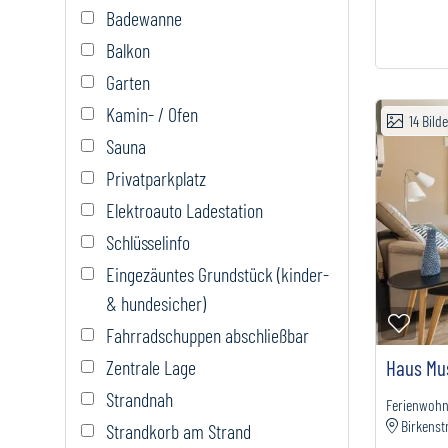
Badewanne
Balkon
Garten
Kamin- / Ofen
14
Bild
Sauna
Privatparkplatz
Elektroauto Ladestation
Schlüsselinfo
Eingezäuntes Grundstück (kinder-
& hundesicher)
Zur M
Fahrradschuppen abschließbar
Zentrale Lage
Haus Mus
Strandnah
Ferienwoh
Birkenst
Strandkorb am Strand