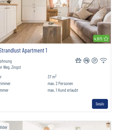
r Merkliste hinzufügen
4.8/5
Strandlust Apartment 1
wohnung
r Weg, Zingst
2
r
37 m
fzimmer
max.
2
Personen
immer
max.
1
Hund erlaubt
Details
Bilder