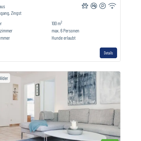
aus
sgang, Zingst
2
r
100 m
fzimmer
max.
6
Personen
immer
Hunde erlaubt
Details
Bilder